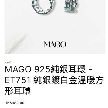
在
互
MAGO
動
MAGO 925純銀耳環 -
視
窗
ET751 純銀鍍白金溫暖方
中
開
形耳環
啟
多
媒
體
定
HK$488.00
檔