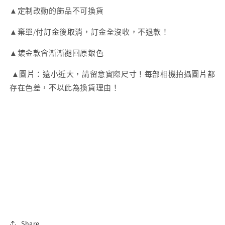
方
方
▲定制改動的飾品不可換貨
形
形
▲棄單/付訂金後取消，訂金全沒收，不退款！
耳
耳
環
環
▲鍍金款會漸漸褪回原銀色
數
數
量
量
▲圖片：遠小近大，請留意實際尺寸！每部相機拍攝圖片都
減
增
存在色差，不以此為換貨理由！
少
加
Share