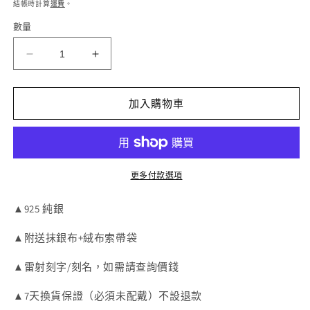
價
結帳時計算
運費
。
案
1
數量
MAGO
MAGO
925
925
純
純
加入購物車
銀
銀
耳
耳
環
環
-
-
ET751
ET751
更多付款選項
純
純
▲925 純銀
銀
銀
鍍
鍍
▲附送抹銀布+絨布索帶袋
白
白
金
金
▲雷射刻字/刻名，如需請查詢價錢
溫
溫
▲7天換貨保證（必須未配戴）不設退款
暖
暖