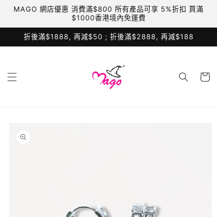
跳至內
MAGO 網店優惠 消費滿$800 所有產品可享 5%折扣 買滿
容
$1000香港境內免運費
折後滿$1888, 再減$50 ; 折後滿$2888, 再減$188
購
物
車
略過產
品資訊