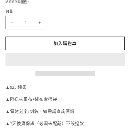
價
價
結帳時計算
運費
。
案
1
數量
MAGO
MAGO
925
925
純
純
加入購物車
銀
銀
耳
耳
環
環
-
-
SER1009
SER1009
純
純
▲925 純銀
銀
銀
鍍
鍍
▲附送抹銀布+絨布索帶袋
玫
玫
瑰
瑰
▲雷射刻字/刻名，如需請查詢價錢
金
金
▲7天換貨保證（必須未配戴）不設退款
天
天