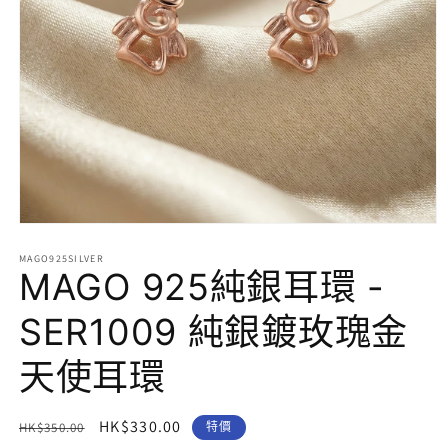
在
互
MAGO925SILVER
動
MAGO 925純銀耳環 -
視
窗
SER1009 純銀鍍玫瑰金
中
開
天使耳環
啟
多
媒
體
定
售
HK$330.00
HK$350.00
特價
檔