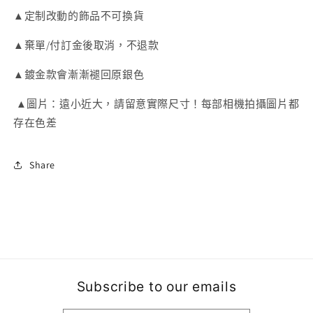
使
使
▲定制改動的飾品不可換貨
耳
耳
▲棄單/付訂金後取消，不退款
環
環
數
數
▲鍍金款會漸漸褪回原銀色
量
量
減
增
▲圖片：遠小近大，請留意實際尺寸！每部相機拍攝圖片都
少
加
存在色差
Share
Subscribe to our emails