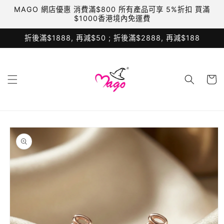
跳至內
MAGO 網店優惠 消費滿$800 所有產品可享 5%折扣 買滿
容
$1000香港境內免運費
折後滿$1888, 再減$50 ; 折後滿$2888, 再減$188
購
物
車
略過產
品資訊