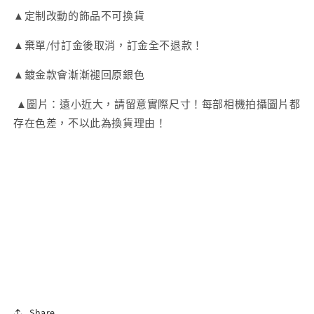
鋯
鋯
▲定制改動的飾品不可換貨
石
石
耳
耳
▲棄單/付訂金後取消，訂金全不退款！
環
環
▲鍍金款會漸漸褪回原銀色
數
數
量
量
▲圖片：遠小近大，請留意實際尺寸！每部相機拍攝圖片都
減
增
存在色差，不以此為換貨理由！
少
加
Share