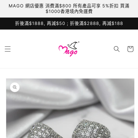
跳至內
MAGO 網店優惠 消費滿$800 所有產品可享 5%折扣 買滿
容
$1000香港境內免運費
折後滿$1888, 再減$50 ; 折後滿$2888, 再減$188
購
物
車
略過產
品資訊