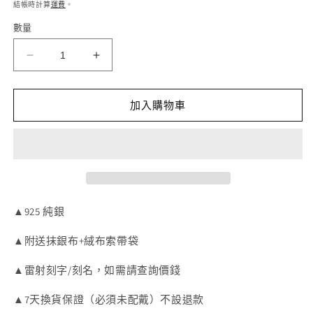
價
價
結帳時計算
運費
。
案
1
數量
MAGO
MAGO
925
925
純
純
加入購物車
銀
銀
耳
耳
環
環
-
-
SER4746
SER4746
純
純
▲925 純銀
銀
銀
鍍
鍍
▲附送抹銀布+絨布索帶袋
K
K
金
金
▲雷射刻字/刻名，如需請查詢價錢
微
微
▲7天換貨保證（必須未配戴）不設退款
鑲
鑲