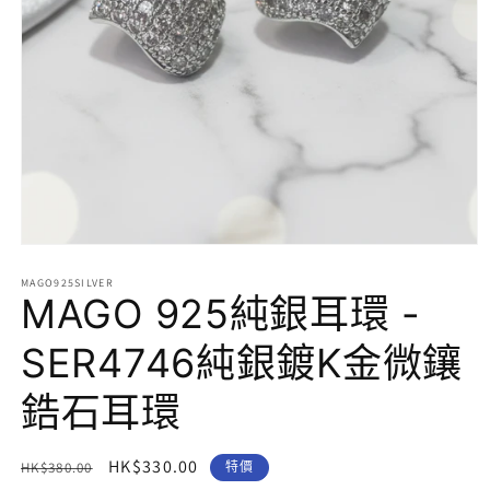
在
互
MAGO925SILVER
動
MAGO 925純銀耳環 -
視
窗
SER4746純銀鍍K金微鑲
中
開
鋯石耳環
啟
多
媒
體
定
售
HK$330.00
HK$380.00
特價
檔