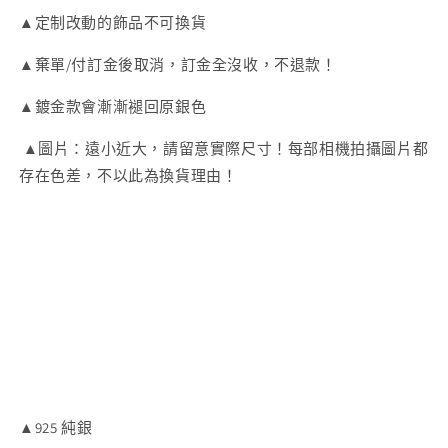
魚
魚
▲定制改動的飾品不可換貨
耳
耳
▲棄單/付訂金後取消，訂金全沒收，不退款！
環
環
數
數
▲鍍金款會漸漸褪回原銀色
量
量
減
增
▲圖片：遠小近大，請留意實際尺寸！每部相機拍攝圖片都
少
加
存在色差，不以此為換貨理由！
▲925 純銀