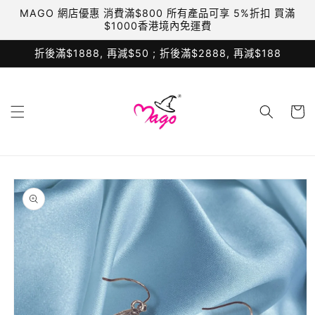
跳至內
MAGO 網店優惠 消費滿$800 所有產品可享 5%折扣 買滿
容
$1000香港境內免運費
折後滿$1888, 再減$50 ; 折後滿$2888, 再減$188
購
物
車
略過產
品資訊