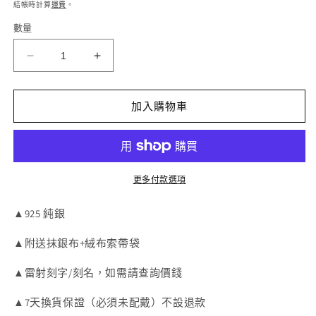
價
價
結帳時計算
運費
。
案
1
數量
MAGO
MAGO
925
925
純
純
加入購物車
銀
銀
耳
耳
環
環
-
-
SER5111
SER5111
更多付款選項
純
純
▲925 純銀
銀
銀
鋯
鋯
▲附送抹銀布+絨布索帶袋
石
石
鍍
鍍
▲雷射刻字/刻名，如需請查詢價錢
白
白
▲7天換貨保證（必須未配戴）不設退款
金
金