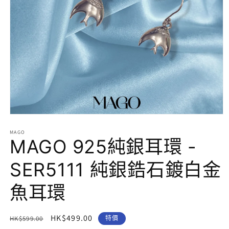
在
互
MAGO
動
MAGO 925純銀耳環 -
視
窗
SER5111 純銀鋯石鍍白金
中
開
魚耳環
啟
多
媒
體
定
售
HK$499.00
HK$599.00
特價
檔